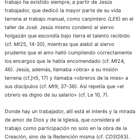
trabajo ha existido siempre, a partir de Jesús
trabajador, que dedicó la mayor parte de su vida
terrena al trabajo manual, como carpintero
(LE
6) en el
taller de José. Jesús mismo condenó al siervo
holgazán que escondía bajo tierra el talento recibido
(cf.
Mt
25, 14-30), mientras que alabó al siervo
prudente que el amo halló cumpliendo correctamente
los encargos que le había encomendado (cf.
Mt
24,
46). Jesús, además, llamaba «obra» a su misión
terrena (cf.
]n
5, 17) y llamaba «obreros de la mies» a
sus discípulos (cf.
Mt
9, 37-38). Así repetía que «el
obrero es digno de su salario» (cf. Le 10, 7).
Donde hay un trabajador, allí está el interés y la mirada
de amor de Dios y de la Iglesia, que considera el
trabajo como participación no solo en la obra de la
Creación, sino de la Redención misma (cf.
CDSI
263).