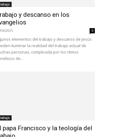
rabajo
rabajo y descanso en los
vangelios
/06/2025
0
gunos elementos del trabajo y descanso de Jesús
eden iluminar la realidad del trabajo actual de
chas personas, complicada por los ritmos
enéticos de...
rabajo
l papa Francisco y la teología del
rabajo