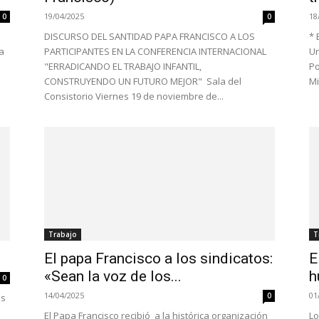
19/04/2025
18
0
0
DISCURSO DEL SANTIDAD PAPA FRANCISCO A LOS
* 
a
PARTICIPANTES EN LA CONFERENCIA INTERNACIONAL
Un
"ERRADICANDO EL TRABAJO INFANTIL,
Po
CONSTRUYENDO UN FUTURO MEJOR" Sala del
Mi
Consistorio Viernes 19 de noviembre de...
Trabajo
T
El papa Francisco a los sindicatos:
E
«Sean la voz de los...
h
0
14/04/2025
01
0
os
El Papa Francisco recibió a la histórica organización
Lo