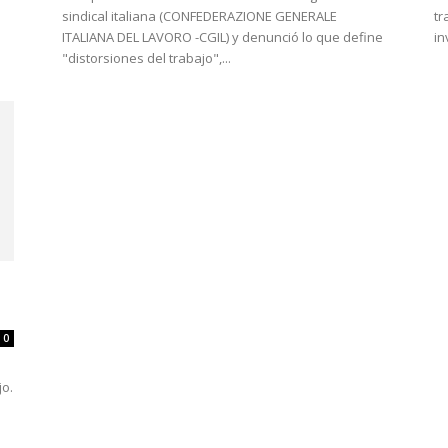
sindical italiana (CONFEDERAZIONE GENERALE
tr
ITALIANA DEL LAVORO -CGIL) y denunció lo que define
in
"distorsiones del trabajo",...
0
s
jo.