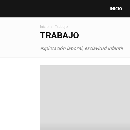
Aula
INICIO
de
Inicio
Trabajo
TRABAJO
Doctrina
explotación laboral, esclavitud infantil
Social
de
la
Iglesia