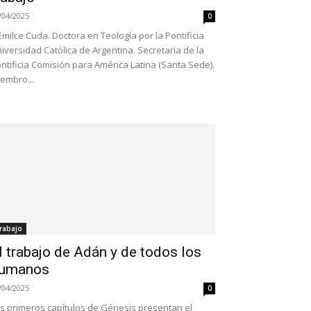
/04/2025
0
Emilce Cuda. Doctora en Teología por la Pontificia
iversidad Católica de Argentina. Secretaria de la
ntificia Comisión para América Latina (Santa Sede).
embro...
rabajo
l trabajo de Adán y de todos los
umanos
/04/2025
0
s primeros capítulos de Génesis presentan el