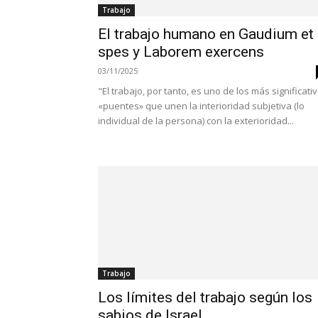
Trabajo
El trabajo humano en Gaudium et
spes y Laborem exercens
03/11/2025
"El trabajo, por tanto, es uno de los más significati
«puentes» que unen la interioridad subjetiva (lo
individual de la persona) con la exterioridad...
Trabajo
Los límites del trabajo según los
sabios de Israel