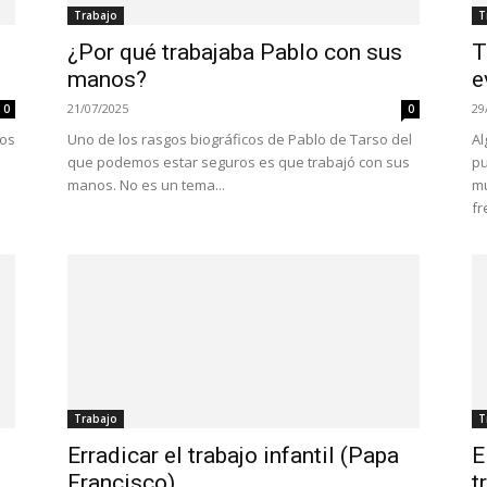
Trabajo
T
¿Por qué trabajaba Pablo con sus
T
manos?
e
21/07/2025
29
0
0
vos
Uno de los rasgos biográficos de Pablo de Tarso del
Al
que podemos estar seguros es que trabajó con sus
pu
manos. No es un tema...
mu
fr
Trabajo
T
Erradicar el trabajo infantil (Papa
E
Francisco)
t