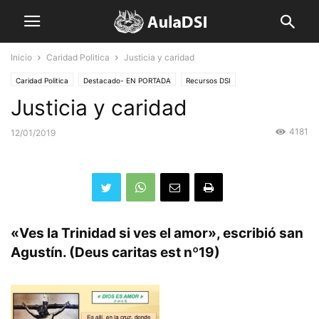
Inicio
Caridad Politica
Justicia y caridad
Caridad Politica
Destacado- EN PORTADA
Recursos DSI
Justicia y caridad
4181
12/01/2019
«Ves la Trinidad si ves el amor», escribió san
Agustín. (Deus caritas est nº19)