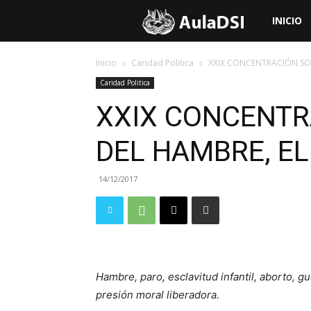
Aula
INICIO
de
Inicio
Caridad Politica
XXIX CONCENTRACIÓN SOL
Caridad Politica
Doctrina
XXIX CONCENTR
DEL HAMBRE, EL
Social
14/12/2017
de
la
Iglesia
Hambre, paro, esclavitud infantil, aborto,
presión moral liberadora.