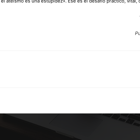
l ateísmo es una estupidez». Ese es el desafío práctico, vital,
Pu