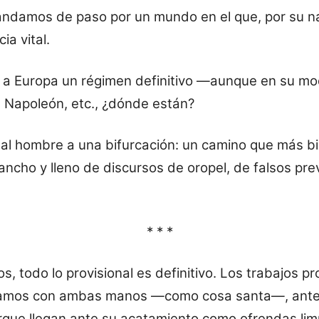
 andamos de paso por un mundo en el que, por su 
ia vital.
a a Europa un régimen definitivo —aunque en su mo
 Napoleón, etc., ¿dónde están?
 al hombre a una bifurcación: un camino que más b
 ancho y lleno de discursos de oropel, de falsos pr
* * *
 todo lo provisional es definitivo. Los trabajos pr
amos con ambas manos —como cosa santa—, antes 
orque llegan ante su acatamiento como ofrendas lim