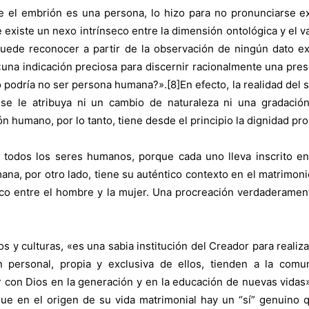
e el embrión es una persona, lo hizo para no pronunciarse e
e existe un nexo intrínseco entre la dimensión ontológica y el
puede reconocer a partir de la observación de ningún dato e
una indicación preciosa para discernir racionalmente una pres
podría no ser persona humana?».[8]En efecto, la realidad del se
se le atribuya ni un cambio de naturaleza ni una gradació
ión humano, por lo tanto, tiene desde el principio la dignidad pro
 todos los seres humanos, porque cada uno lleva inscrito en
umana, por otro lado, tiene su auténtico contexto en el matrimon
co entre el hombre y la mujer. Una procreación verdaderamen
s y culturas, «es una sabia institución del Creador para reali
n personal, propia y exclusiva de ellos, tienden a la co
 con Dios en la generación y en la educación de nuevas vidas»
ue en el origen de su vida matrimonial hay un “sí” genuino q