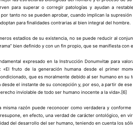
rven para superar o corregir patologías y ayudan a restabl
y por tanto no se pueden aprobar, cuando implican la supresió
adoptan para finalidades contrarias al bien integral del hombre.
eros estadios de su existencia, no se puede reducir al conjun
ma” bien definido y con un fin propio, que se manifiesta con e
fundamental expresado en la Instrucción Donumvitæ para valora
: «El fruto de la generación humana desde el primer momen
ncondicionado, que es moralmente debido al ser humano en su to
 desde el instante de su concepción y, por eso, a partir de e
erecho inviolable de todo ser humano inocente a la vida».[6]
 la misma razón puede reconocer como verdadera y conforme a 
resupone, en efecto, una verdad de carácter ontológico, en vi
idad del desarrollo del ser humano, teniendo en cuenta los sóli