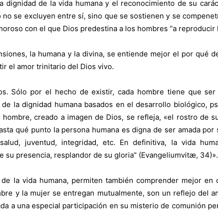
 la dignidad de la vida humana y el reconocimiento de su car
 no se excluyen entre sí, sino que se sostienen y se compene
moroso con el que Dios predestina a los hombres “a reproducir l
siones, la humana y la divina, se entiende mejor el por qué de
r el amor trinitario del Dios vivo.
dos. Sólo por el hecho de existir, cada hombre tiene que se
n de la dignidad humana basados en el desarrollo biológico, psí
l hombre, creado a imagen de Dios, se refleja, «el rostro de s
hasta qué punto la persona humana es digna de ser amada por 
a, salud, juventud, integridad, etc. En definitiva, la vida 
 su presencia, resplandor de su gloria” (Evangeliumvitæ, 34)».
l de la vida humana, permiten también comprender mejor en 
bre y la mujer se entregan mutualmente, son un reflejo del amo
amada a una especial participación en su misterio de comunión p