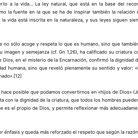
rto a la vida… La ley natural, que está en la base del reco
 la fuente en la que se ha de inspirar también la relación 
la vida está inscrita en la naturaleza, y sus leyes siguen s
 fe no sólo acoge y respeta lo que es humano, sino que también l
 imagen y semejanza (cf. Gn 1,26), ha calificado su criatura 
o de Dios, en el misterio de la Encarnación, confirmó la dignidad
ad humana, sino que reveló plenamente su sentido y valor: «E
nado».[12]
 hace posible que podamos convertirnos en «hijos de Dios» (Jn 1
sta con la dignidad de la criatura, que todos los hombres puede
que es el propio de Dios, y permite reflexionar más adecuadame
yor énfasis y queda más reforzado el respeto que según la razón