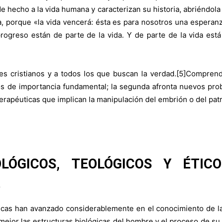
 hecho a la vida humana y caracterizan su historia, abriéndola 
nza, porque «la vida vencerá: ésta es para nosotros una esperanz
 progreso están de parte de la vida. Y de parte de la vida est
eles cristianos y a todos los que buscan la verdad.[5]Compren
os de importancia fundamental; la segunda afronta nuevos probl
erapéuticas que implican la manipulación del embrión o del pa
ÓGICOS, TEOLÓGICOS Y ÉTI
A
icas han avanzado considerablemente en el conocimiento de la
 mejor las estructuras biológicas del hombre y el proceso de s