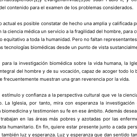
 del contenido para el examen de los problemas considerados.
co actual es posible constatar de hecho una amplia y calificada pr
 la ciencia médica un servicio a la fragilidad del hombre, para c
equitativo a toda la humanidad. Pero no faltan representantes d
las tecnologías biomédicas desde un punto de vista sustancial
 para la investigación biomédica sobre la vida humana, la Igle
 integral del hombre y de su vocación, capaz de acoger todo l
 que frecuentemente muestran una gran reverencia por la vida.
 estímulo y confianza a la perspectiva cultural que ve la cienci
. La Iglesia, por tanto, mira con esperanza la investigación
la biomedicina y testimonien su fe en ese ámbito. Además desea 
trabajan en las áreas más pobres y azotadas por las enferm
ta humanitario. En fin, quiere estar presente junto a cada pers
o también luz y esperanza. Luz y esperanza que dan sentido t