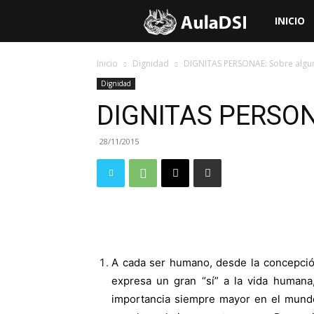
Aula
INICIO
de
Inicio
Dignidad
DIGNITAS PERSONAE: Sobre algun
Dignidad
Doctrina
DIGNITAS PERSONA
28/11/2015
Social
de
la
A cada ser humano, desde la concepción
Iglesia
expresa un gran “sí” a la vida humana,
importancia siempre mayor en el mundo 