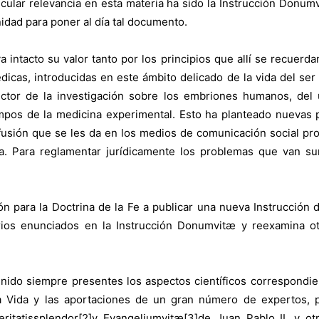
cular relevancia en esta materia ha sido la Instrucción Donumv
idad para poner al día tal documento.
 intacto su valor tanto por los principios que allí se recuerd
icas, introducidas en este ámbito delicado de la vida del ser 
sector de la investigación sobre los embriones humanos, del 
ampos de la medicina experimental. Esto ha planteado nuevas
difusión que se les da en los medios de comunicación social p
ca. Para reglamentar jurídicamente los problemas que van s
n para la Doctrina de la Fe a publicar una nueva Instrucción d
erios enunciados en la Instrucción Donumvitæ y reexamina 
tenido siempre presentes los aspectos científicos correspondi
a Vida y las aportaciones de un gran número de expertos, pa
Veritatissplendor[2]y Evangeliumvitæ[3]de Juan Pablo II, y o