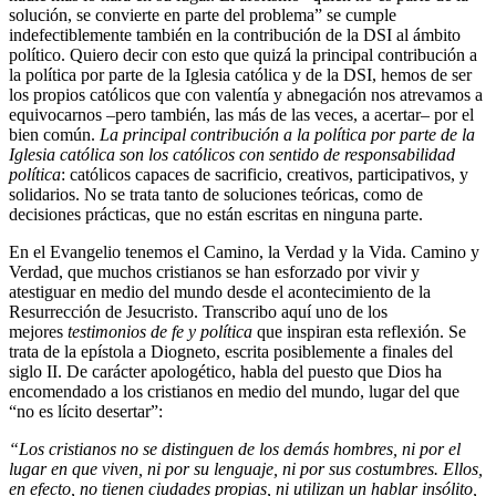
solución, se convierte en parte del problema” se cumple
indefectiblemente también en la contribución de la DSI al ámbito
político. Quiero decir con esto que quizá la principal contribución a
la política por parte de la Iglesia católica y de la DSI, hemos de ser
los propios católicos que con valentía y abnegación nos atrevamos a
equivocarnos –pero también, las más de las veces, a acertar– por el
bien común.
La principal contribución a la política por parte de la
Iglesia católica son los católicos con sentido de responsabilidad
política
: católicos capaces de sacrificio, creativos, participativos, y
solidarios. No se trata tanto de soluciones teóricas, como de
decisiones prácticas, que no están escritas en ninguna parte.
En el Evangelio tenemos el Camino, la Verdad y la Vida. Camino y
Verdad, que muchos cristianos se han esforzado por vivir y
atestiguar en medio del mundo desde el acontecimiento de la
Resurrección de Jesucristo. Transcribo aquí uno de los
mejores
testimonios de fe y política
que inspiran esta reflexión. Se
trata de la epístola a Diogneto, escrita posiblemente a finales del
siglo II. De carácter apologético, habla del puesto que Dios ha
encomendado a los cristianos en medio del mundo, lugar del que
“no es lícito desertar”:
“Los cristianos no se distinguen de los demás hombres, ni por el
lugar en que viven, ni por su lenguaje, ni por sus costumbres. Ellos,
en efecto, no tienen ciudades propias, ni utilizan un hablar insólito,