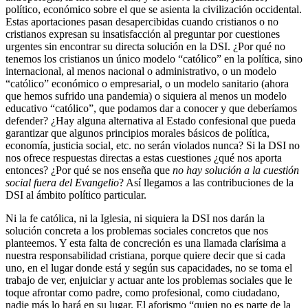
político, económico sobre el que se asienta la civilización occidental.
Estas aportaciones pasan desapercibidas cuando cristianos o no
cristianos expresan su insatisfacción al preguntar por cuestiones
urgentes sin encontrar su directa solución en la DSI. ¿Por qué no
tenemos los cristianos un único modelo “católico” en la política, sino
internacional, al menos nacional o administrativo, o un modelo
“católico” económico o empresarial, o un modelo sanitario (ahora
que hemos sufrido una pandemia) o siquiera al menos un modelo
educativo “católico”, que podamos dar a conocer y que deberíamos
defender? ¿Hay alguna alternativa al Estado confesional que pueda
garantizar que algunos principios morales básicos de política,
economía, justicia social, etc. no serán violados nunca? Si la DSI no
nos ofrece respuestas directas a estas cuestiones ¿qué nos aporta
entonces? ¿Por qué se nos enseña que
no hay solución a la cuestión
social fuera del Evangelio
? Así llegamos a las contribuciones de la
DSI al ámbito político particular.
Ni la fe católica, ni la Iglesia, ni siquiera la DSI nos darán la
solución concreta a los problemas sociales concretos que nos
planteemos. Y esta falta de concreción es una llamada clarísima a
nuestra responsabilidad cristiana, porque quiere decir que si cada
uno, en el lugar donde está y según sus capacidades, no se toma el
trabajo de ver, enjuiciar y actuar ante los problemas sociales que le
toque afrontar como padre, como profesional, como ciudadano,
nadie más lo hará en su lugar. El aforismo “quien no es parte de la