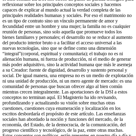
reflexionar sobre los principales conceptos sociales y hacemos
capaces de explicar al mundo actual la verdad completa de las
principales realidades humanas y sociales. Por eso el matrimonio no
es un tipo de contrato sino un vínculo permanente de amor y
fecundidad entre un hombre y una mujer; la familia no es cualquier
reunión de personas, sino solo aquella que promueve todos los
bienes familiares y personales; el desarrollo no se reduce al aumento
del producto interior bruto o a facilitar el acceso universal a las
nuevas tecnologías, sino que se define como una dimensión
“integral”(corporal, espiritual y comunitaria); el trabajo no es ni
alienación humana, ni fuerza de producción, ni el medio de generar
más poder adquisitivo, sino la actividad humana que más le asemeja
a su Creador: fuente de dignidad, desarrollo y sustento personal y
social. De igual manera, una empresa no es un medio de explotación
ni una unidad de producción, ni un mero agente de mercado: es una
comunidad de personas que buscan ofrecer algo al bien común
mientras crecen integralmente. Las aportaciones de la DSI a estos
conceptos no terminan aquí. El Magisterio ha ido revisando,
profundizando y actualizando su visión sobre muchas otras
cuestiones, cuestiones cuya enumeración y localización en los
escritos desbordaría el propósito de este artículo. Las enseñanzas
sociales han abordado la noción y funciones del mercado, de la
economía, del Estado, de la democracia, de la comunicación, del
progreso científico y tecnológico, de la paz, entre otras muchas.
Estos conceptos son
políticos
, están presentes en nuestro día a día y