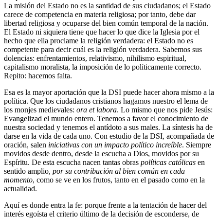
La misión del Estado no es la santidad de sus ciudadanos; el Estado
carece de competencia en materia religiosa; por tanto, debe dar
libertad religiosa y ocuparse del bien común temporal de la nación.
El Estado ni siquiera tiene que hacer lo que dice la Iglesia por el
hecho que ella proclame la religión verdadera: el Estado no es
competente para decir cuál es la religión verdadera. Sabemos sus
dolencias: enfrentamientos, relativismo, nihilismo espiritual,
capitalismo moralista, la imposición de lo políticamente correcto.
Repito: hacemos falta.
Esa es la mayor aportación que la DSI puede hacer ahora mismo a la
política. Que los ciudadanos cristianos hagamos nuestro el lema de
los monjes medievales:
ora et labora
. Lo mismo que nos pide Jesús:
Evangelizad el mundo entero. Tenemos a favor el conocimiento de
nuestra sociedad y tenemos el antídoto a sus males. La síntesis ha de
darse en la vida de cada uno. Con estudio de la DSI, acompañada de
oración, salen
iniciativas con un impacto político increíble
. Siempre
movidos desde dentro, desde la escucha a Dios, movidos por su
Espíritu. De esta escucha nacen tantas obras
políticas católicas
en
sentido amplio,
por su contribución al bien común en cada
momento
, como se ve en los frutos, tanto en el pasado como en la
actualidad.
Aquí es donde entra la fe: porque frente a la tentación de hacer del
interés egoísta el criterio último de la decisión de esconderse, de