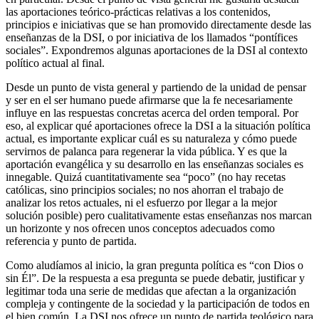
las aportaciones teórico-prácticas relativas a los contenidos,
principios e iniciativas que se han promovido directamente desde las
enseñanzas de la DSI, o por iniciativa de los llamados “pontífices
sociales”. Expondremos algunas aportaciones de la DSI al contexto
político actual al final.
Desde un punto de vista general y partiendo de la unidad de pensar
y ser en el ser humano puede afirmarse que la fe necesariamente
influye en las respuestas concretas acerca del orden temporal. Por
eso, al explicar qué aportaciones ofrece la DSI a la situación política
actual, es importante explicar cuál es su naturaleza y cómo puede
servirnos de palanca para regenerar la vida pública. Y es que la
aportación evangélica y su desarrollo en las enseñanzas sociales es
innegable. Quizá cuantitativamente sea “poco” (no hay recetas
católicas, sino principios sociales; no nos ahorran el trabajo de
analizar los retos actuales, ni el esfuerzo por llegar a la mejor
solución posible) pero cualitativamente estas enseñanzas nos marcan
un horizonte y nos ofrecen unos conceptos adecuados como
referencia y punto de partida.
Como aludíamos al inicio, la gran pregunta política es “con Dios o
sin Él”. De la respuesta a esa pregunta se puede debatir, justificar y
legitimar toda una serie de medidas que afectan a la organización
compleja y contingente de la sociedad y la participación de todos en
el bien común. La DSI nos ofrece un punto de partida teológico para