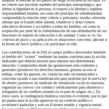
asegurar la libertad de los padres de elegir la escuela de los hijos. Es
un criterio que proviene también del principio antropológico, que
afirma la dignidad de la persona, el respeto a la libertad y legitima
responsabilidad familiar, así como del principio de subsidiariedad;
comprendida la relación entre criterio y principios, resulta coherente
afirmar que el Estado debe admitir, establecer y dotar centros
educativos diversos y accesibles a todas las familias, así como la
aceptación por parte de la Administración de una delimitación de sus
funciones en materia de educación o de sanidad. Como se ve,
los
criterios de juicio y su aplicación en situaciones concretas, afectan a
la forma de hacer política y de participar en ella
.
Las contribuciones de la DSI al campo político descienden también
al ámbito del “actuar”
mediante las pautas concretas para la acción,
indicando qué debería hacerse para mejorar una determinada
situación. Comprenden desde las aportaciones más evidentes y
generales (promover los derechos humanos, generar acceso al
trabajo, evitar las guerras, etc.) hasta las más circunstanciales y
concretas (acudir a una manifestación para protestar por la nueva ley
de aborto; promover un sindicato de orientación social no marxista;
organizar un convoy con comida y medicamentos para abastecer a
refugiados de un conflicto armado en su país de origen, etc.). En
estos casos, la contingencia histórica concreta es evidente, por lo que
las pautas para la acción aparecen en un contexto político o
económico particular y solo en él tienen sentido y vigencia moral.