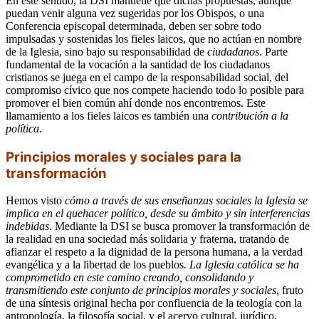
En este sentido, la DSI mantiene que dichas propuestas, aunque
puedan venir alguna vez sugeridas por los Obispos, o una
Conferencia episcopal determinada, deben ser sobre todo
impulsadas y sostenidas los fieles laicos, que no actúan en nombre
de la Iglesia, sino bajo su responsabilidad de
ciudadanos
. Parte
fundamental de la vocación a la santidad de los ciudadanos
cristianos se juega en el campo de la responsabilidad social, del
compromiso cívico que nos compete haciendo todo lo posible para
promover el bien común ahí donde nos encontremos. Este
llamamiento a los fieles laicos es también una
contribución a la
política
.
Principios morales y sociales para la
transformación
Hemos visto
cómo a través de sus enseñanzas sociales la Iglesia se
implica en el quehacer político, desde su ámbito y sin interferencias
indebidas
. Mediante la DSI se busca promover la transformación de
la realidad en una sociedad más solidaria y fraterna, tratando de
afianzar el respeto a la dignidad de la persona humana, a la verdad
evangélica y a la libertad de los pueblos
. La Iglesia católica se ha
comprometido en este camino creando, consolidando y
transmitiendo este conjunto de principios morales y sociales
, fruto
de una síntesis original hecha por confluencia de la teología con la
antropología, la filosofía social, y el acervo cultural, jurídico,