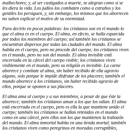
malhechores; y, al ser castigados a muerte, se alegran como si se
les diera la vida. Los judíos los combaten como a extraños y los
gentiles los persiguen, y, sin embargo, los mismos que los aborrecen
no saben explicar el motivo de su enemistad.
Para decirlo en pocas palabras: los cristianos son en el mundo lo
que el alma es en el cuerpo. El alma, en efecto, se halla esparcida
por todos los miembros del cuerpo; así también los cristianos se
encuentran dispersos por todas las ciudades del mundo. El alma
habita en el cuerpo, pero no procede del cuerpo; los cristianos viven
en el mundo, pero no son del mundo. El alma invisible está
encerrada en la cárcel del cuerpo visible; los cristianos viven
visiblemente en el mundo, pero su religión es invisible. La carne
aborrece y combate al alma, sin haber recibido de ella agravio
alguno, solo porque le impide disfrutar de los placeres; también el
mundo aborrece a los cristianos, sin haber recibido agravio de
ellos, porque se oponen a sus placeres.
El alma ama al cuerpo y a sus miembros, a pesar de que éste la
aborrece; también los cristianos aman a los que los odian. El alma
está encerrada en el cuerpo, pero es ella la que mantiene unido el
cuerpo; también los cristianos se hallan retenidos en el mundo
como en una cárcel, pero ellos son los que mantienen la trabazón
del mundo. El alma inmortal habita en una tienda mortal; también
los cristianos viven como peregrinos en moradas corruptibles,