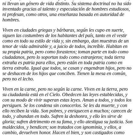
ni llevan un género de vida distinto. Su sistema doctrinal no ha sido
inventado gracias al talento y especulación de hombres estudiosos,
ni profesan, como otros, una enseñanza basada en autoridad de
hombres.
Viven en ciudades griegas y bárbaras, según les cupo en suerte,
siguen las costumbres de los habitantes del país, tanto en el vestir
como en todo su estilo de vida y, sin embargo, dan muestras de un
tenor de vida admirable y, a juicio de todos, increíble. Habitan en
su propia patria, pero como forasteros; toman parte en todo como
ciudadanos, pero lo soportan todo como extranjeros; toda tierra
extraña es patria para ellos, pero están en toda patria como en
tierra extraña. Igual que todos, se casan y engendran hijos, pero no
se deshacen de los hijos que conciben. Tienen la mesa en común,
pero no el lecho.
Viven en la carne, pero no según la carne. Viven en la tierra, pero
su ciudadanía está en el Cielo. Obedecen las leyes establecidas, y
con su modo de vivir superan estas leyes. Aman a todos, y todos los
persiguen. Se los condena sin conocerlos. Se les da muerte, y con
ello reciben la vida. Son pobres, y enriquecen a muchos; carecen de
todo, y abundan en todo. Sufren la deshonra, y ello les sirve de
gloria; sufren detrimento en su fama, y ello atestigua su justicia. Son
maldecidos, y bendicen; son tratados con ignominia, y ellos, a
cambio, devuelven honor. Hacen el bien, y son castigados como