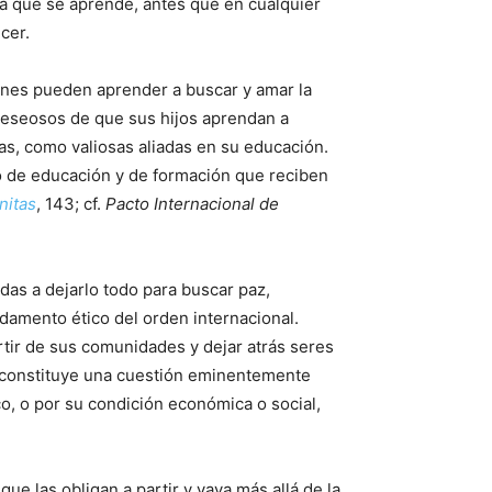
 la que se aprende, antes que en cualquier
ecer.
iones pueden aprender a buscar y amar la
 deseosos de que sus hijos aprendan a
zas, como valiosas aliadas en su educación.
po de educación y de formación que reciben
nitas
, 143; cf.
Pacto Internacional de
as a dejarlo todo para buscar paz,
ndamento ético del orden internacional.
tir de sus comunidades y dejar atrás seres
: constituye una cuestión eminentemente
ico, o por su condición económica o social,
ue las obligan a partir y vaya más allá de la