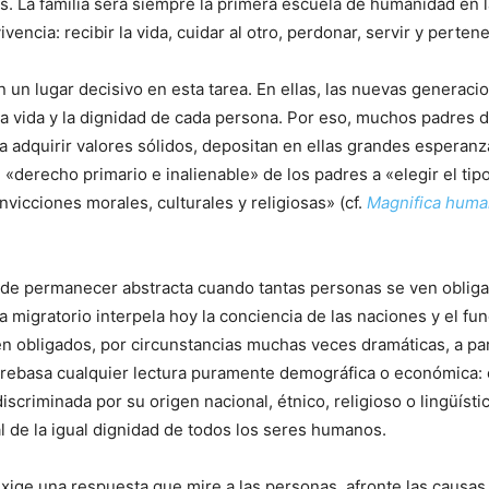
ones. La familia será siempre la primera escuela de humanidad en
vencia: recibir la vida, cuidar al otro, perdonar, servir y perten
 un lugar decisivo en esta tarea. En ellas, las nuevas generac
 la vida y la dignidad de cada persona. Por eso, muchos padres
y a adquirir valores sólidos, depositan en ellas grandes esperan
 «derecho primario e inalienable» de los padres a «elegir el ti
vicciones morales, culturales y religiosas» (cf.
Magnifica huma
de permanecer abstracta cuando tantas personas se ven obligad
a migratorio interpela hoy la conciencia de las naciones y el fu
obligados, por circunstancias muchas veces dramáticas, a par
dad rebasa cualquier lectura puramente demográfica o económica
discriminada por su origen nacional, étnico, religioso o lingüíst
l de la igual dignidad de todos los seres humanos.
xige una respuesta que mire a las personas, afronte las causas q