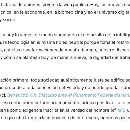
a tarea de quienes sirven a la vida pública. Hoy, los nuevos m
écnica, en la economía, en la biomedicina y en el universo digi
 social.
 y hoy lo vemos de modo singular en el desarrollo de la inteligen
la tecnología en sí misma no es neutral porque toma el rostro de
eso, ante las transformaciones de nuestro tiempo, nuestro disce
cómo se plantean hoy, de manera nueva, la dignidad del trabajo, l
ación primera: toda sociedad auténticamente justa se edifica s
idad precede a toda concesión del Estado y no puede quedar su
(cf.
Benedicto XVI
,
Discurso ante el Parlamento Federal alemán
eso debe orientar todo ordenamiento jurídico positivo. La fe cri
rla como exigencia inscrita en la verdad del hombre (cf.
ibíd
.)
n garantía frente a la imposición de intereses y agendas parti