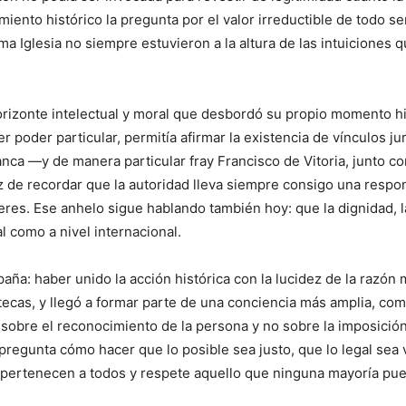
miento histórico la pregunta por el valor irreductible de todo s
a Iglesia no siempre estuvieron a la altura de las intuiciones 
rizonte intelectual y moral que desbordó su propio momento his
oder particular, permitía afirmar la existencia de vínculos ju
anca —y de manera particular fray Francisco de Vitoria, junto c
az de recordar que la autoridad lleva siempre consigo una resp
es. Ese anhelo sigue hablando también hoy: que la dignidad, la
al como a nivel internacional.
ña: haber unido la acción histórica con la lucidez de la razón m
iotecas, y llegó a formar parte de una conciencia más amplia, co
sobre el reconocimiento de la persona y no sobre la imposición
e pregunta cómo hacer que lo posible sea justo, que lo legal s
 pertenecen a todos y respete aquello que ninguna mayoría pue