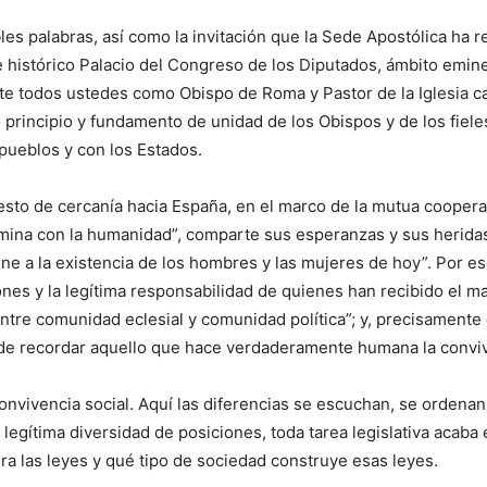
s palabras, así como la invitación que la Sede Apostólica ha re
histórico Palacio del Congreso de los Diputados, ámbito eminente
e todos ustedes como Obispo de Roma y Pastor de la Iglesia cat
principio y fundamento de unidad de los Obispos y de los fieles
pueblos y con los Estados.
esto de cercanía hacia España, en el marco de la mutua cooperac
camina con la humanidad”, comparte sus esperanzas y sus herida
rne a la existencia de los hombres y las mujeres de hoy”. Por eso
iones y la legítima responsabilidad de quienes han recibido el 
 entre comunidad eclesial y comunidad política”; y, precisament
 de recordar aquello que hace verdaderamente humana la conviv
convivencia social. Aquí las diferencias se escuchan, se ordena
a legítima diversidad de posiciones, toda tarea legislativa acab
a las leyes y qué tipo de sociedad construye esas leyes.