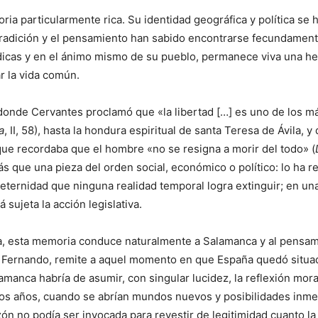
a particularmente rica. Su identidad geográfica y política se ha
la tradición y el pensamiento han sabido encontrarse fecundamen
urídicas y en el ánimo mismo de su pueblo, permanece viva una 
nar la vida común.
 donde Cervantes proclamó que «la libertad […] es uno de los 
a
, II, 58), hasta la hondura espiritual de santa Teresa de Ávila, 
que recordaba que el hombre «no se resigna a morir del todo» (
 que una pieza del orden social, económico o político: lo ha re
eternidad que ninguna realidad temporal logra extinguir; en un
 sujeta la acción legislativa.
a, esta memoria conduce naturalmente a Salamanca y al pensami
 y Fernando, remite a aquel momento en que España quedó situa
manca habría de asumir, con singular lucidez, la reflexión mora
ntos años, cuando se abrían mundos nuevos y posibilidades inme
n no podía ser invocada para revestir de legitimidad cuanto la