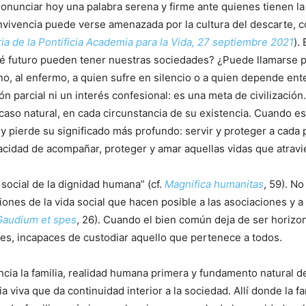
nunciar hoy una palabra serena y firme ante quienes tienen la
onvivencia puede verse amenazada por la cultura del descarte, c
ia de la Pontificia Academia para la Vida, 27 septiembre 2021
).
é futuro pueden tener nuestras sociedades? ¿Puede llamarse 
ano, al enfermo, a quien sufre en silencio o a quien depende e
n parcial ni un interés confesional: es una meta de civilizaci
aso natural, en cada circunstancia de su existencia. Cuando es
ley pierde su significado más profundo: servir y proteger a cada
acidad de acompañar, proteger y amar aquellas vidas que atravi
 social de la dignidad humana” (cf.
Magnifica humanitas
, 59). N
ciones de la vida social que hacen posible a las asociaciones y
Gaudium et spes
, 26). Cuando el bien común deja de ser horizon
les, incapaces de custodiar aquello que pertenece a todos.
ancia la familia, realidad humana primera y fundamento natural d
viva que da continuidad interior a la sociedad. Allí donde la fa