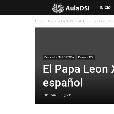
Aula
INICIO
Inicio
Destacado- EN PORTADA
El Papa Leon XIV
de
Doctrina
Social
Destacado- EN PORTADA
Recursos DSI
El Papa Leon 
de
español
la
08/06/2026
231
Iglesia