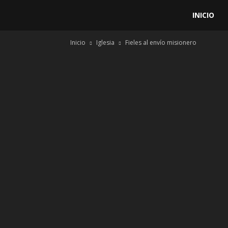
Aula
INICIO
Inicio
Iglesia
Fieles al envío misionero
de
Doctrina
Social
de
la
Iglesia