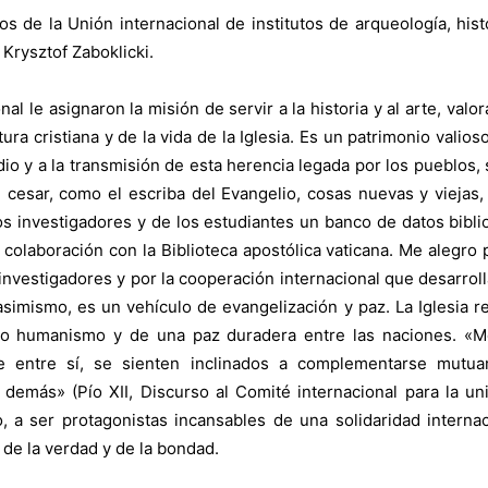
 de la Unión internacional de institutos de arqueología, hist
 Krysztof Zaboklicki.
al le asignaron la misión de servir a la historia y al arte, v
tura cristiana y de la vida de la Iglesia. Es un patrimonio valio
dio y a la transmisión de esta herencia legada por los pueblos
 cesar, como el escriba del Evangelio, cosas nuevas y viejas, 
 investigadores y de los estudiantes un banco de datos bibliog
 colaboración con la Biblioteca apostólica vaticana. Me alegro 
nvestigadores y por la cooperación internacional que desarroll
 asimismo, es un vehículo de evangelización y paz. La Iglesia r
co humanismo y de una paz duradera entre las naciones. «Med
e entre sí, se sienten inclinados a complementarse mutu
emás» (Pío XII, Discurso al Comité internacional para la uni
 a ser protagonistas incansables de una solidaridad internac
e la verdad y de la bondad.