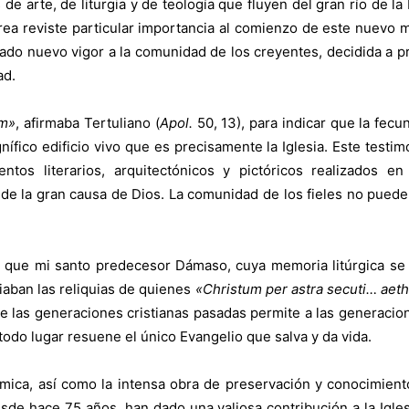
 de arte, de liturgia y de teología que fluyen del gran río de 
tarea reviste particular importancia al comienzo de este nuevo m
ado nuevo vigor a la comunidad de los creyentes, decidida a 
ad.
um»
, afirmaba Tertuliano (
Apol.
50, 13), para indicar que la fecu
nífico edificio vivo que es precisamente la Iglesia. Este test
tos literarios, arquitectónicos y pictóricos realizados en
 la gran causa de Dios. La comunidad de los fieles no puede 
 que mi santo predecesor Dámaso, cuya memoria litúrgica se 
iaban las reliquias de quienes
«Christum per astra secuti… aeth
 las generaciones cristianas pasadas permite a las generacio
odo lugar resuene el único Evangelio que salva y da vida.
cadémica, así como la intensa obra de preservación y conocimie
sde hace 75 años, han dado una valiosa contribución a la Iglesia