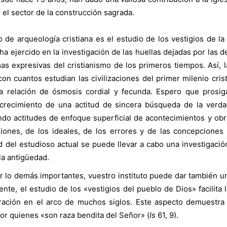
 el sector de la construcción sagrada.
o de arqueología cristiana es el estudio de los vestigios de la 
 ha ejercido en la investigación de las huellas dejadas por las 
mas expresivas del cristianismo de los primeros tiempos. Así, 
con cuantos estudian las civilizaciones del primer milenio cri
a relación de ósmosis cordial y fecunda. Espero que prosig
crecimiento de una actitud de sincera búsqueda de la verdad
ando actitudes de enfoque superficial de acontecimientos y 
iones, de los ideales, de los errores y de las concepciones de
d del estudioso actual se puede llevar a cabo una investigaci
la antigüedad.
or lo demás importantes, vuestro instituto puede dar también 
ente, el estudio de los «vestigios del pueblo de Dios» facilita
ración en el arco de muchos siglos. Este aspecto demuestra 
por quienes «son raza bendita del Señor» (
Is
61, 9).