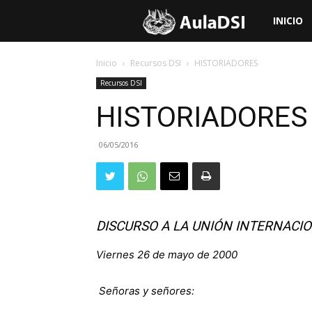
Aula
INICIO
de
Inicio
Recursos DSI
HISTORIADORES
Recursos DSI
Doctrina
HISTORIADORES
Social
06/05/2016
de
DISCURSO A LA UNIÓN INTERNACIO
la
Viernes 26 de mayo de 2000
Iglesia
Señoras y señores: