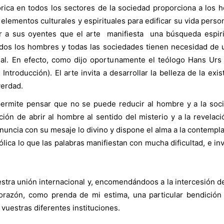
istórica en todos los sectores de la sociedad proporciona a lo
s elementos culturales y espirituales para edificar su vida perso
r a sus oyentes que el arte manifiesta una búsqueda espiri
Todos los hombres y todas las sociedades tienen necesidad de u
tual. En efecto, como dijo oportunamente el teólogo Hans Urs 
uz, Introducción). El arte invita a desarrollar la belleza de la 
verdad.
permite pensar que no se puede reducir al hombre y a la socie
ción de abrir al hombre al sentido del misterio y a la revelac
anuncia con su mesaje lo divino y dispone el alma a la contempl
a lo que las palabras manifiestan con mucha dificultad, e invita
estra unión internacional y, encomendándoos a la intercesión de
orazón, como prenda de mi estima, una particular bendición
 vuestras diferentes instituciones.