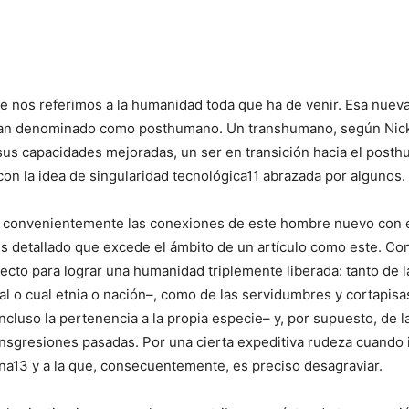
e nos referimos a la humanidad toda que ha de venir. Esa nuev
 han denominado como posthumano. Un transhumano, según Nick
s capacidades mejoradas, un ser en transición hacia el posthu
con la idea de singularidad tecnológica11 abrazada por algunos.
o convenientemente las conexiones de este hombre nuevo con 
is detallado que excede el ámbito de un artículo como este. 
to para lograr una humanidad triplemente liberada: tanto de la
tal o cual etnia o nación–, como de las servidumbres y cortapisa
ncluso la pertenencia a la propia especie– y, por supuesto, de la 
nsgresiones pasadas. Por una cierta expeditiva rudeza cuando in
iana13 y a la que, consecuentemente, es preciso desagraviar.