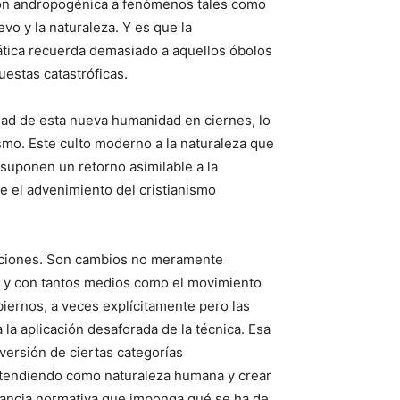
esión andropogénica a fenómenos tales como
vo y la naturaleza. Y es que la
mática recuerda demasiado a aquellos óbolos
uestas catastróficas.
dad de esta nueva humanidad en ciernes, lo
ismo. Este culto moderno a la naturaleza que
 suponen un retorno asimilable a la
ue el advenimiento del cristianismo
rciones. Son cambios no meramente
es y con tantos medios como el movimiento
iernos, a veces explícitamente pero las
 la aplicación desaforada de la técnica. Esa
ersión de ciertas categorías
 entendiendo como naturaleza humana y crear
tancia normativa que imponga qué se ha de