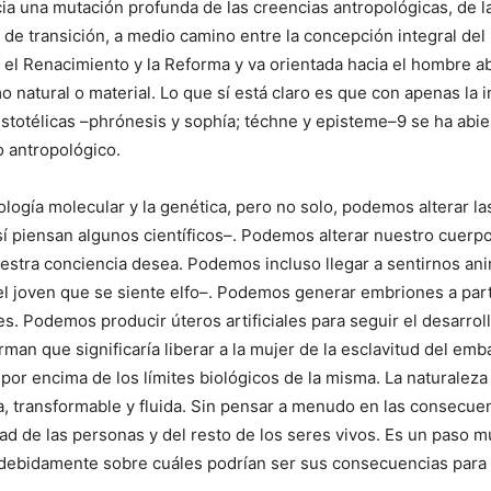
a una mutación profunda de las creencias antropológicas, de la
 de transición, a medio camino entre la concepción integral de
on el Renacimiento y la Reforma y va orientada hacia el hombre 
natural o material. Lo que sí está claro es que con apenas la in
stotélicas –phrónesis y sophía; téchne y episteme–9 se ha abie
o antropológico.
biología molecular y la genética, pero no solo, podemos alterar 
así piensan algunos científicos–. Podemos alterar nuestro cuer
stra conciencia desea. Podemos incluso llegar a sentirnos ani
 el joven que se siente elfo–. Podemos generar embriones a part
s. Podemos producir úteros artificiales para seguir el desarroll
rman que significaría liberar a la mujer de la esclavitud del em
 por encima de los límites biológicos de la misma. La naturalez
a, transformable y fluida. Sin pensar a menudo en las consecuenc
ridad de las personas y del resto de los seres vivos. Es un paso 
r debidamente sobre cuáles podrían ser sus consecuencias para