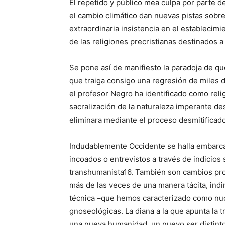
El repetido y público mea culpa por parte d
el cambio climático dan nuevas pistas sobre
extraordinaria insistencia en el establecim
de las religiones precristianas destinados a
Se pone así de manifiesto la paradoja de q
que traiga consigo una regresión de miles de
el profesor Negro ha identificado como reli
sacralización de la naturaleza imperante de
eliminara mediante el proceso desmitificad
Indudablemente Occidente se halla embarc
incoados o entrevistos a través de indicio
transhumanista16. También son cambios prop
más de las veces de una manera tácita, indir
técnica –que hemos caracterizado como nuo
gnoseológicas. La diana a la que apunta la
una nueva humanidad, un nuevo ser distint