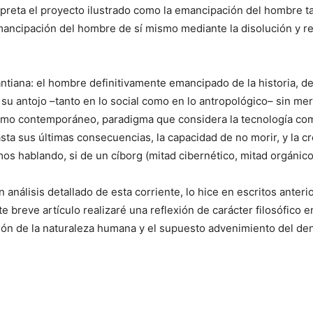
rpreta el proyecto ilustrado como la emancipación del hombre ta
emancipación del hombre de sí mismo mediante la disolución y r
ntiana: el hombre definitivamente emancipado de la historia, de
 su antojo –tanto en lo social como en lo antropológico– sin me
smo contemporáneo, paradigma que considera la tecnología como
asta sus últimas consecuencias, la capacidad de no morir, y la
mos hablando, si de un cíborg (mitad cibernético, mitad orgánico
n análisis detallado de esta corriente, lo hice en escritos anter
e breve artículo realizaré una reflexión de carácter filosófico en
ución de la naturaleza humana y el supuesto advenimiento del 