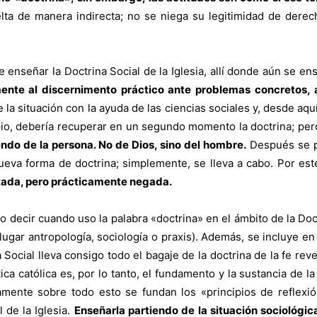
elta de manera indirecta; no se niega su legitimidad de dere
 enseñar la Doctrina Social de la Iglesia, allí donde aún se e
nte al discernimento práctico ante problemas concretos, a
 de la situación con la ayuda de las ciencias sociales y, desde a
ipio, debería recuperar en un segundo momento la doctrina; per
iendo de la persona. No de Dios, sino del hombre.
Después se pa
nueva forma de doctrina; simplemente, se lleva a cabo. Por es
etada, pero prácticamente negada.
 decir cuando uso la palabra «doctrina» en el ámbito de la Doct
ugar antropología, sociología o praxis). Además, se incluye en 
 Social lleva consigo todo el bagaje de la doctrina de la fe rev
a católica es, por lo tanto, el fundamento y la sustancia de la 
ente sobre todo esto se fundan los «principios de reflexión»
 de la Iglesia.
Enseñarla partiendo de la situación sociológic