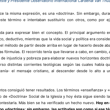
este y Presidente Observatorio Internacional Cardenal Van Thua
dice la misma expresión, es una «doctrina». Sin embargo, du
te término e intentaban sustituirlo con otros, como por e
ada para expresar bien el concepto. El principal argumento e
co, deductivo, mientras que la vida social y política era consid
a el método de partir desde arriba en lugar de hacerlo desde aba
las fórmulas. El recorrido tenía que llevarse a cabo, en cambio,
s de injusticia y pobreza para elaborar nuevos horizontes doctr
rso distintas corrientes teológicas según las cuales había que
tenía- el mensaje cristiano, al descender desde lo alto a u
entos consiguió tener resultados. Los términos «enseñanza» y «
 de «Doctrina» Social de la Iglesia y hoy ésta sigue siendo la
ntestarla. Más bien se ha verificado un hecho nuevo.
Hoy en 
ino «doctrina»; sin embargo, las actitudes son como si ese té