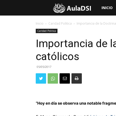
Aula
INICIO
de
Inicio
Caridad Politica
Importancia de la Doctrina 
Caridad Politica
Doctrina
Importancia de la
católicos
Social
05/05/2017
de
la
Iglesia
“Hoy en día se observa una notable fragme