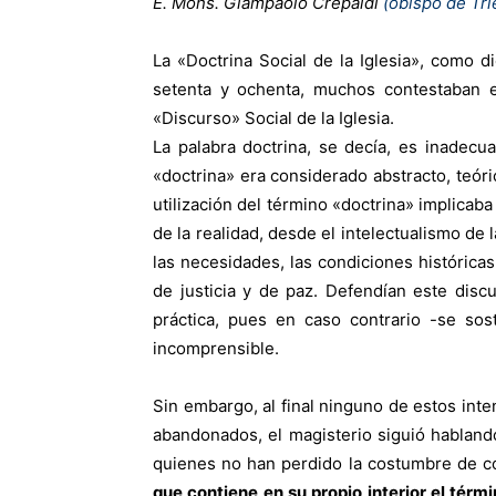
E. Mons. Giampaolo Crepaldi
(obispo de Tri
La «Doctrina Social de la Iglesia», como 
setenta y ochenta, muchos contestaban es
«Discurso» Social de la Iglesia.
La palabra doctrina, se decía, es inadecu
«doctrina» era considerado abstracto, teóri
utilización del término «doctrina» implicab
de la realidad, desde el intelectualismo de 
las necesidades, las condiciones histórica
de justicia y de paz. Defendían este discu
práctica, pues en caso contrario -se sos
incomprensible.
Sin embargo, al final ninguno de estos int
abandonados, el magisterio siguió hablando
quienes no han perdido la costumbre de co
que contiene en su propio interior el térm