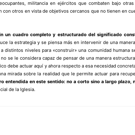
reocupantes, militancia en ejércitos que combaten bajo otras 
con otros en vista de objetivos cercanos que no tienen en cuen
in un cuadro completo y estructurado del significado consti
duce la estrategia y se piensa más en intervenir de una manera 
y a distintos niveles para «construir» una comunidad humana s
y no se le considera capaz de pensar de una manera estructur
tólico debe actuar aquí y ahora respecto a esa necesidad concre
e una mirada sobre la realidad que le permite actuar para recupe
pero entendida en este sentido: no a corto sino a largo plazo,
al de la Iglesia.