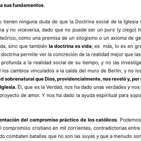
era sus fundamentos
.
tienen ninguna duda de que la Doctrina social de la Iglesia 
ina y no viceversa, dado que no puede ser un puro (y ciego) 
teórico, como una premisa de un silogismo o un axioma de geo
vida, sino que también
la doctrina es vida
; es más, lo es en gr
a doctrina permite ver la concreción de la realidad mejor que las
 profunda a la realidad social de su tiempo, y no las investig
 los cambios vinculados a la caída del muro de Berlín, y no los
ad sobrenatural que Dios, providencialmente, nos reveló y, por 
Iglesia.
Él, que es la Verdad, nos ha dado unas verdades y no
royecto de amor. Y nos ha dado la ayuda espiritual para soporta
ntación del compromiso práctico de los católicos
. Podemos 
el compromiso cristiano en mil corrientes, contradictorias entr
enudo combaten batallas que no son las suyas y que a menudo son