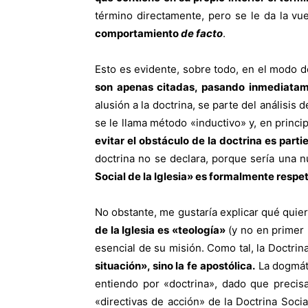
término directamente, pero se le da la vu
comportamiento
de facto
.
Esto es evidente, sobre todo, en el modo de
son apenas citadas, pasando inmediatame
alusión a la doctrina, se parte del análisis
se le llama método «inductivo» y, en princ
evitar el obstáculo de la doctrina es part
doctrina no se declara, porque sería una 
Social de la Iglesia» es formalmente resp
No obstante, me gustaría explicar qué quiero
de la Iglesia es «teología»
(y no en primer l
esencial de su misión. Como tal, la Doctrina
situación», sino la fe apostólica.
La dogmátic
entiendo por «doctrina», dado que precisam
«directivas de acción» de la Doctrina Social