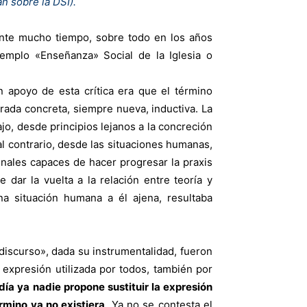
n sobre la DSI).
rante mucho tiempo, sobre todo en los años
jemplo «Enseñanza» Social de la Iglesia o
n apoyo de esta crítica era que el término
erada concreta, siempre nueva, inductiva. La
jo, desde principios lejanos a la concreción
 al contrario, desde las situaciones humanas,
inales capaces de hacer progresar la praxis
 dar la vuelta a la relación entre teoría y
na situación humana a él ajena, resultaba
discurso», dada su instrumentalidad, fueron
 expresión utilizada por todos, también por
día ya nadie propone sustituir la expresión
rmino ya no existiera
. Ya no se contesta el