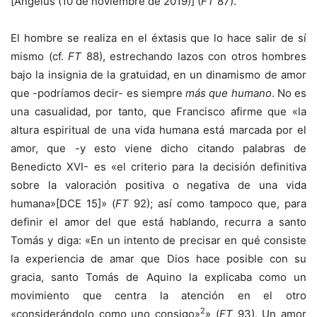
[Ángelus (10 de noviembre de 2019)] (
FT
87).
El hombre se realiza en el éxtasis que lo hace salir de sí
mismo (cf.
FT
88), estrechando lazos con otros hombres
bajo la insignia de la gratuidad, en un dinamismo de amor
que -podríamos decir- es siempre
más que humano
. No es
una casualidad, por tanto, que Francisco afirme que «la
altura espiritual de una vida humana está marcada por el
amor, que -y esto viene dicho citando palabras de
Benedicto XVI- es «el criterio para la decisión definitiva
sobre la valoración positiva o negativa de una vida
humana»[DCE 15]» (
FT
92); así como tampoco que, para
definir el amor del que está hablando, recurra a santo
Tomás y diga: «En un intento de precisar en qué consiste
la experiencia de amar que Dios hace posible con su
gracia, santo Tomás de Aquino la explicaba como un
movimiento que centra la atención en el otro
2
«considerándolo como uno consigo»
» (
FT
93). Un amor