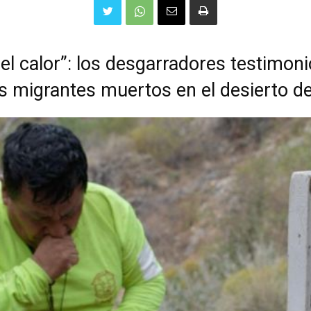
el calor”: los desgarradores testimoni
s migrantes muertos en el desierto d