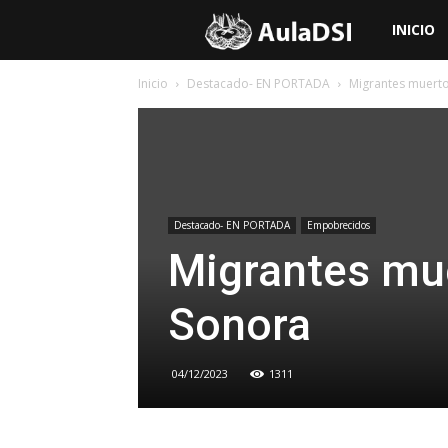
Aula
INICIO
Inicio
Destacado- EN PORTADA
Migrantes muerto
de
Doctrina
Social
Destacado- EN PORTADA
Empobrecidos
Migrantes mue
de
Sonora
la
04/12/2023
1311
Iglesia