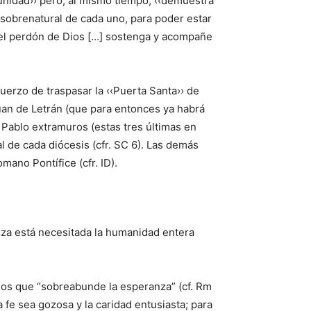
munidad›› pero, al mismo tiempo, ‹‹demuestra
a sobrenatural de cada uno, para poder estar
a del perdón de Dios […] sostenga y acompañe
uerzo de traspasar la ‹‹Puerta Santa›› de
Juan de Letrán (que para entonces ya habrá
 Pablo extramuros (estas tres últimas en
l de cada diócesis (cfr. SC 6). Las demás
mano Pontífice (cfr. ID).
anza está necesitada la humanidad entera
amos que “sobreabunde la esperanza” (cf. Rm
a fe sea gozosa y la caridad entusiasta; para