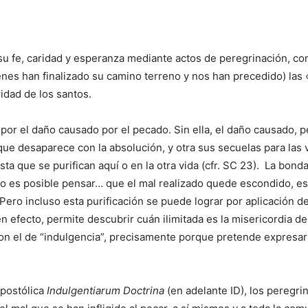
 su fe, caridad y esperanza mediante actos de peregrinación, co
nes han finalizado su camino terreno y nos han precedido) las ‹‹
idad de los santos.
 por el daño causado por el pecado. Sin ella, el daño causado, p
que desaparece con la absolución, y otra sus secuelas para las 
a que se purifican aquí o en la otra vida (cfr. SC 23). La bond
‹‹no es posible pensar… que el mal realizado quede escondido, e
. Pero incluso esta purificación se puede lograr por aplicación
en efecto, permite descubrir cuán ilimitada es la misericordia d
con el de “indulgencia”, precisamente porque pretende expresar
Apostólica
Indulgentiarum Doctrina
(en adelante ID), los peregri