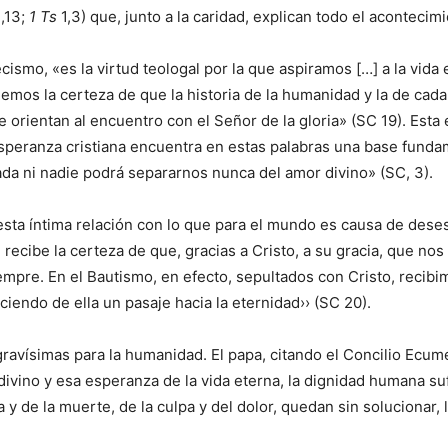
,13;
1 Ts
1,3) que, junto a la caridad, explican todo el acontecimi
cismo, «es la virtud teologal por la que aspiramos […] a la vida
nemos la certeza de que la historia de la humanidad y la de cad
 orientan al encuentro con el Señor de la gloria» (SC 19). Esta 
a esperanza cristiana encuentra en estas palabras una base fund
ada ni nadie podrá separarnos nunca del amor divino» (SC, 3).
esta íntima relación con lo que para el mundo es causa de dese
recibe la certeza de que, gracias a Cristo, a su gracia, que nos
empre. En el Bautismo, en efecto, sepultados con Cristo, recibi
iendo de ella un pasaje hacia la eternidad›› (SC 20).
ravísimas para la humanidad. El papa, citando el Concilio Ecumén
ivino y esa esperanza de la vida eterna, la dignidad humana su
 y de la muerte, de la culpa y del dolor, quedan sin solucionar,