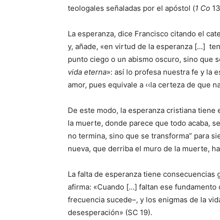
teologales señaladas por el apóstol (
1 Co
13
La esperanza, dice Francisco citando el cate
y, añade, «en virtud de la esperanza […] te
punto ciego o un abismo oscuro, sino que se
vida eterna
»: así lo profesa nuestra fe y l
amor, pues equivale a ‹‹la certeza de que n
De este modo, la esperanza cristiana tiene 
la muerte, donde parece que todo acaba, se 
no termina, sino que se transforma” para si
nueva, que derriba el muro de la muerte, hac
La falta de esperanza tiene consecuencias g
afirma: «Cuando […] faltan ese fundamento d
frecuencia sucede–, y los enigmas de la vida
desesperación» (SC 19).