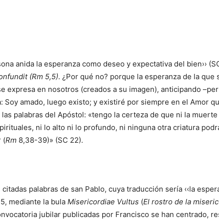
ona anida la esperanza como deseo y expectativa del bien›› (SC
nfundit (Rm 5,5)
. ¿Por qué no? porque la esperanza de la que s
e expresa en nosotros (creados a su imagen), anticipando –permi
: Soy amado, luego existo; y existiré por siempre en el Amor q
as palabras del Apóstol: «tengo la certeza de que ni la muerte ni
spirituales, ni lo alto ni lo profundo, ni ninguna otra criatura p
 (
Rm
8,38-39)» (SC 22).
as citadas palabras de san Pablo, cuya traducción sería ‹‹la espe
15, mediante la bula
Misericordiae Vultus
(
El rostro de la miseri
convocatoria jubilar publicadas por Francisco se han centrado, r