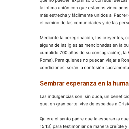
que no pueden expiar sólo con sus fuerzas e
la íntima unión con que estamos vinculados 
más estrecha y fácilmente unidos al Padre››
el camino de las comunidades y de las perso
Mediante la peregrinación, los creyentes, c
alguna de las iglesias mencionadas en la bu
cumplido 700 años de su consagración), la B
Roma). Para quienes no puedan viajar a Roma
condiciones, serán la confesión sacramental,
Sembrar esperanza en la huma
Las indulgencias son, sin duda, un benefici
que, en gran parte, vive de espaldas a Cristo
Quiere el santo padre que la esperanza que 
15,13) para testimoniar de manera creíble y 