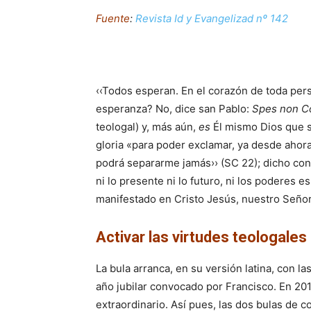
Fuente
:
Revista Id y Evangelizad nº 142
‹‹Todos esperan. En el corazón de toda pers
esperanza? No, dice san Pablo:
Spes non Co
teologal) y, más aún,
es
Él mismo Dios que s
gloria «para poder exclamar, ya desde ahora
podrá separarme jamás›› (SC 22); dicho con l
ni lo presente ni lo futuro, ni los poderes e
manifestado en Cristo Jesús, nuestro Señor
Activar las virtudes teologales
La bula arranca, en su versión latina, con l
año jubilar convocado por Francisco. En 20
extraordinario. Así pues, las dos bulas de 