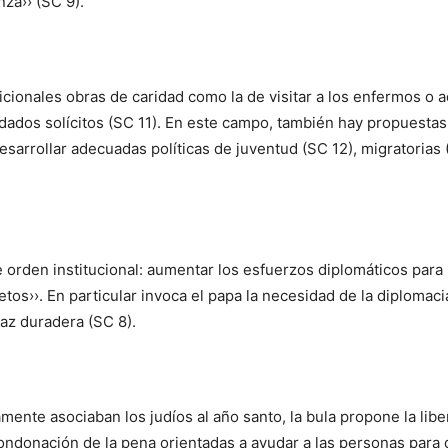
za›› (SC 9).
icionales obras de caridad como la de visitar a los enfermos o a
idados solícitos (SC 11). En este campo, también hay propuestas
esarrollar adecuadas políticas de juventud (SC 12), migratorias
e orden institucional: aumentar los esfuerzos diplomáticos para 
s››. En particular invoca el papa la necesidad de la diplomacia
az duradera (SC 8).
ente asociaban los judíos al año santo, la bula propone la lib
 condonación de la pena orientadas a ayudar a las personas para