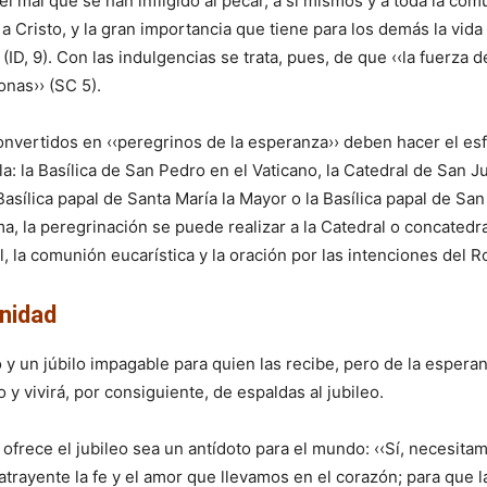
l mal que se han infligido al pecar, a sí mismos y a toda la co
a Cristo, y la gran importancia que tiene para los demás la vid
 (ID, 9). Con las indulgencias se trata, pues, de que ‹‹la fuerz
nas›› (SC 5).
onvertidos en ‹‹peregrinos de la esperanza›› deben hacer el esf
la: la Basílica de San Pedro en el Vaticano, la Catedral de San 
asílica papal de Santa María la Mayor o la Basílica papal de San
, la peregrinación se puede realizar a la Catedral o concatedra
 la comunión eucarística y la oración por las intenciones del Ro
nidad
o y un júbilo impagable para quien las recibe, pero de la esper
 y vivirá, por consiguiente, de espaldas al jubileo.
ofrece el jubileo sea un antídoto para el mundo: ‹‹Sí, necesit
atrayente la fe y el amor que llevamos en el corazón; para que l