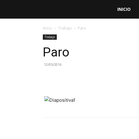
Aula
INICIO
de
Inicio
Trabajo
Paro
Trabajo
Doctrina
Paro
Social
12/05/2016
de
la
Iglesia