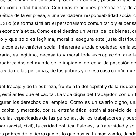
mo comunidad humana. Con unas relaciones personales y de alt
ca ética de la empresa, a una verdadera responsabilidad social c
a DSI o (de forma similar) el personalismo comunitario y el pe
a economía ética. Como es el destino universal de los bienes, d
y que sólo es legítima, moral si asegura esta justa distribu
le con este carácter social, inherente a toda propiedad, en la s
ario, es legítimo, necesario y moral toda expropiación, que te
 empobrecidos del mundo se le impide el derecho de posesión de 
 la vida de las personas, de los pobres y de esa casa común que 
 trabajo y de la pobreza, frente a la del capital y de la riqueza.
 está antes que el capital. La vida digna del trabajador, con un 
urar los derechos del empleo. Como es un salario digno, una
apital y mercado, por su entraña ética, están al servicio de l
e las capacidades de las personas, de los trabajadores y puebl
or (social, civil), la caridad política. Esto es, la fraternidad y 
 los pobres de la tierra que es lo que nos va humanizando, dando l