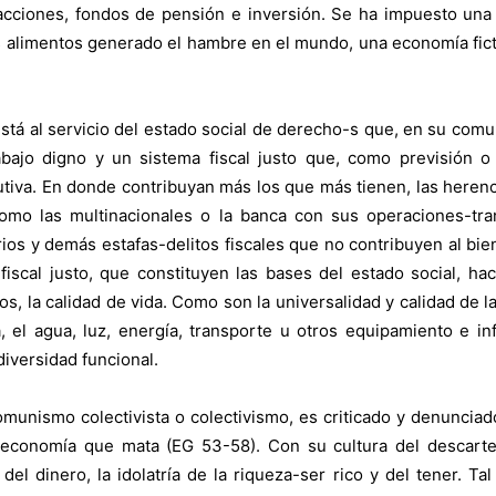
a, acciones, fondos de pensión e inversión. Se ha impuesto un
 alimentos generado el hambre en el mundo, una economía fictic
á al servicio del estado social de derecho-s que, en su comuni
rabajo digno y un sistema fiscal justo que, como previsión o
butiva. En donde contribuyan más los que más tienen, las heren
como las multinacionales o la banca con sus operaciones-tran
arios y demás estafas-delitos fiscales que no contribuyen al bi
iscal justo, que constituyen las bases del estado social, hace
 la calidad de vida. Como son la universalidad y calidad de la
, el agua, luz, energía, transporte u otros equipamiento e inf
iversidad funcional.
 comunismo colectivista o colectivismo, es criticado y denuncia
 economía que mata (EG 53-58). Con su cultura del descarte y
del dinero, la idolatría de la riqueza-ser rico y del tener. Ta