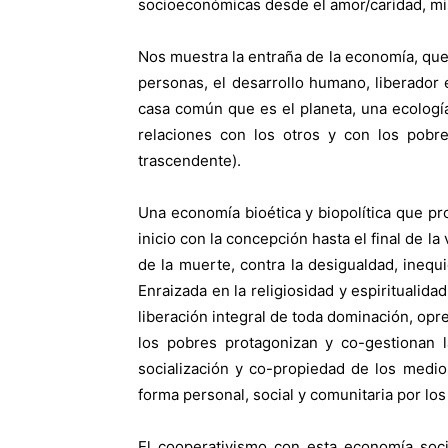
socioeconómicas desde el amor/caridad, miser
Nos muestra la entraña de la economía, que e
personas, el desarrollo humano, liberador 
casa común que es el planeta, una ecología 
relaciones con los otros y con los pobres
trascendente).
Una economía bioética y biopolítica que pr
inicio con la concepción hasta el final de la
de la muerte, contra la desigualdad, inequ
Enraizada en la religiosidad y espiritualid
liberación integral de toda dominación, opr
los pobres protagonizan y co-gestionan l
socialización y co-propiedad de los medi
forma personal, social y comunitaria por los 
El cooperativismo con esta economía socia