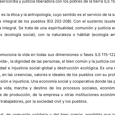
icordia y justicia liberadora con los pobres de la tierra (LS 1
s la ética y la antropología, cuyo sentido es el servicio de la s
e integral de los pueblos (EG 202-208). Con el sustento (susten
integral. Se trata de una espiritualidad, comunión y justicia en
 (ecología social), con la naturaleza o hábitat (ecología am
omociona la vida en todas sus dimensiones o fases (LS 115-12
 vida-, la dignidad de las personas, el bien común y la justicia co
idad e injusticia social-global y destrucción ecológica. Es una
ad, en las creencias, valores e ideales de los pueblos con su 
esión e injusticia. Una economía social y cooperativa donde las 
a vida, marcha y destino de los procesos sociales, económ
os de producción, de la empresa u otras instituciones econó
trabajadores, por la sociedad civil y los pueblos.
l, de comunión solidaria y del bien común, posibilita que la