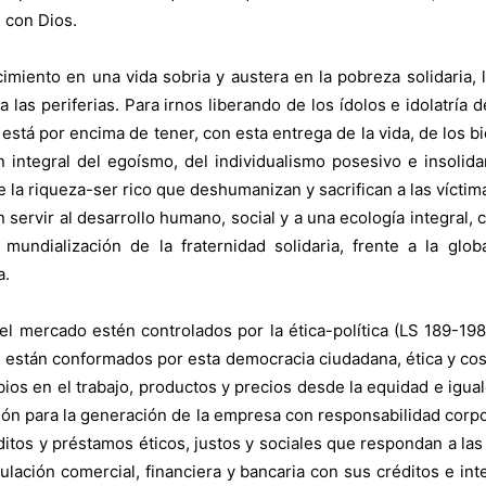
 con Dios.
cimiento en una vida sobria y austera en la pobreza solidaria,
a las periferias. Para irnos liberando de los ídolos e idolatría d
d, está por encima de tener, con esta entrega de la vida, de los
ón integral del egoísmo, del individualismo posesivo e insol
 la riqueza-ser rico que deshumanizan y sacrifican a las víctimas
ervir al desarrollo humano, social y a una ecología integral, c
mundialización de la fraternidad solidaria, frente a la glob
a.
l mercado estén controlados por la ética-política (LS 189-198).
ue están conformados por esta democracia ciudadana, ética y cos
bios en el trabajo, productos y precios desde la equidad e igu
sión para la generación de la empresa con responsabilidad corpo
ditos y préstamos éticos, justos y sociales que respondan a las
ulación comercial, financiera y bancaria con sus créditos e int