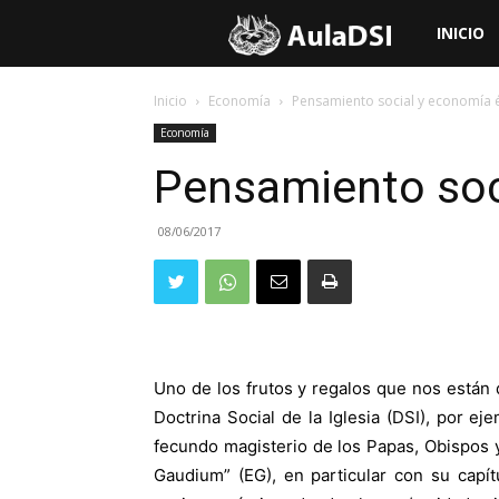
Aula
INICIO
de
Inicio
Economía
Pensamiento social y economía é
Economía
Doctrina
Pensamiento soci
Social
08/06/2017
de
la
Uno de los frutos y regalos que nos están
Doctrina Social de la Iglesia (DSI), por e
Iglesia
fecundo magisterio de los Papas, Obispos 
Gaudium” (EG), en particular con su capít