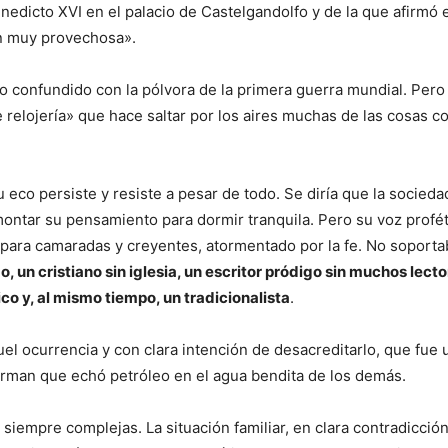
dicto XVI en el palacio de Castelgandolfo y de la que afirmó el
ón muy provechosa».
 confundido con la pólvora de la primera guerra mundial. Pero
relojería» que hace saltar por los aires muchas de las cosas con
eco persiste y resiste a pesar de todo. Se diría que la socieda
montar su pensamiento para dormir tranquila. Pero su voz profét
o para camaradas y creyentes, atormentado por la fe. No soporta
ido, un cristiano sin iglesia, un escritor pródigo sin muchos le
co y, al mismo tiempo, un tradicionalista
.
ruel ocurrencia y con clara intención de desacreditarlo, que fu
firman que echó petróleo en el agua bendita de los demás.
n siempre complejas. La situación familiar, en clara contradicció