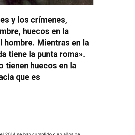
es y los crímenes,
ombre, huecos en la
el hombre. Mientras en la
a tiene la punta roma».
no tienen huecos en la
acia que es
n el 2014 se han cumplido cien años de