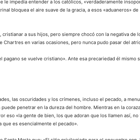
e le impedía entender a los católicos, «verdaderamente insopor
trinal bloquea el aire suave de la gracia, a esos «aduaneros» de
cristianar a sus hijos, pero siempre chocó con la negativa de l
 Chartres en varias ocasiones, pero nunca pudo pasar del atrio
el pagano se vuelve cristiano». Ante esa precariedad él mismo 
des, las oscuridades y los crímenes, incluso el pecado, a me
ia puede penetrar en la dureza del hombre. Mientras en la coraz
Por eso «la gente de bien, los que adoran que los llamen así, n
ia que es esencialmente el pecado».
e Santa Marta que: «El sitio privilegiado para el encuentro con