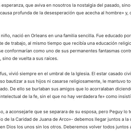
a esperanza, que aviva en nosotros la nostalgia del pasado, sin
la causa profunda de la desesperación que acecha al hombre» y, 
niño, nació en Orleans en una familia sencilla. Fue educado po
 de trabajo, al mismo tiempo que recibía una educación religios
se conformarían como uno de sus permanentes fantasmas contra e
 sino de vuelta a sus raíces.
us, vivió siempre en el umbral de la Iglesia. El estar casado ci
o bautizar a sus hijos ni casarse religiosamente, le mantuvo to
ado. De ello se burlaban sus amigos que lo acorralaban diciend
intelectual de la fe, sin el que no hay verdadera fe» como insist
so, a aconsejarle que se separara de su esposa, pero Peguy lo t
rio de la Caridad de Juana de Arco»- debemos llegar juntos a l
en Dios los unos sin los otros. Deberemos volver todos juntos a