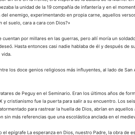
zaba la unidad de la 19 compañía de infantería y en el momento
a del enemigo, experimentando en propia carne, aquellos versos
 el suelo, cara a cara con Dios?»
cuentan por millares en las guerras, pero allí moría un soldad
eseó. Hasta entonces casi nadie hablaba de él y después de su
 vida.
ntre los doce genios religiosos más influyentes, al lado de San
tares de Peguy en el Seminario. Eran los últimos años de formac
X y cristianismo fue la puerta para salir a su encuentro. Los sei
 atormentado para rastrear la huella de Dios, abrían en aquellos 
ión sin más referencias que una escolástica anclada en el medie
jo el epígrafe La esperanza en Dios, nuestro Padre, la obra de e