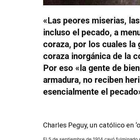
«Las peores miserias, la
incluso el pecado, a men
coraza, por los cuales la
coraza inorgánica de la c
Por eso «la gente de bien
armadura, no reciben heri
esencialmente el pecado
Charles Peguy, un católico en ‘
El 5 de septiembre de 1914 cayó fulminado po