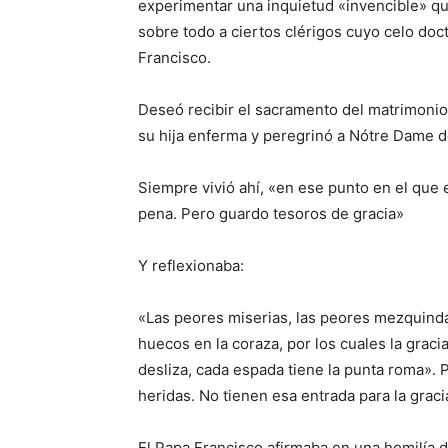
experimentar una inquietud «invencible» qu
sobre todo a ciertos clérigos cuyo celo doc
Francisco.
Deseó recibir el sacramento del matrimonio, 
su hija enferma y peregrinó a Nótre Dame de
Siempre vivió ahí, «en ese punto en el que 
pena. Pero guardo tesoros de gracia»
Y reflexionaba:
«Las peores miserias, las peores mezquinda
huecos en la coraza, por los cuales la grac
desliza, cada espada tiene la punta roma». 
heridas. No tienen esa entrada para la grac
El Papa Francisco afirmaba en una homilía d