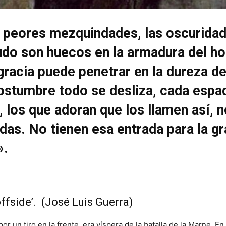
s peores mezquindades, las oscuridad
udo son huecos en la armadura del h
 gracia puede penetrar en la dureza d
ostumbre todo se desliza, cada espad
, los que adoran que los llamen así, 
das. No tienen esa entrada para la gr
».
offside’. (José Luis Guerra)
r un tiro en la frente, era víspera de la batalla de la Marne. E