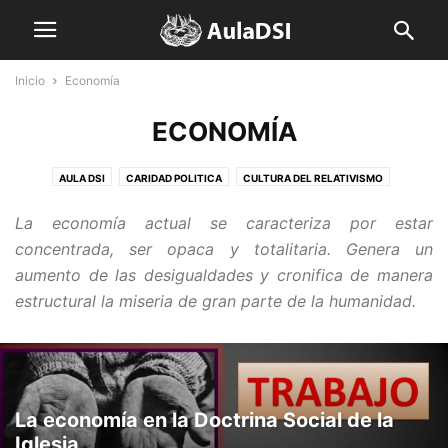
Inicio
Economía
ECONOMÍA
AULA DSI
CARIDAD POLITICA
CULTURA DEL RELATIVISMO
DESTACADO- EN PORTADA
DIGNIDAD
ECONOMÍA
EMPOBRECIDOS
La economía actual se caracteriza por estar
FAMILIA
GUERRA
IGLESIA
IMPERIALISMO
NATURALEZA
concentrada, ser opaca y totalitaria. Genera un
ORACION POR LA JUSTICIA
RECURSOS DSI
SIN CATEGORÍA
aumento de las desigualdades y cronifica de manera
TESTIMONIOS
TRABAJO
TWITTER
VIDEOS DSI
estructural la miseria de gran parte de la humanidad.
VISIÓN DE FE DE LA REALIDAD
La economía en la Doctrina Social de la
Iglesia