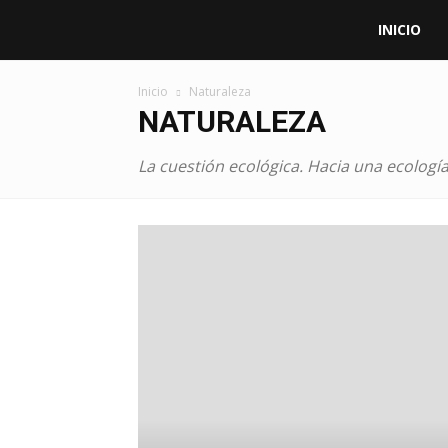
Aula
INICIO
de
Inicio
Naturaleza
NATURALEZA
Doctrina
La cuestión ecológica. Hacia una ecología
Social
de
la
Iglesia