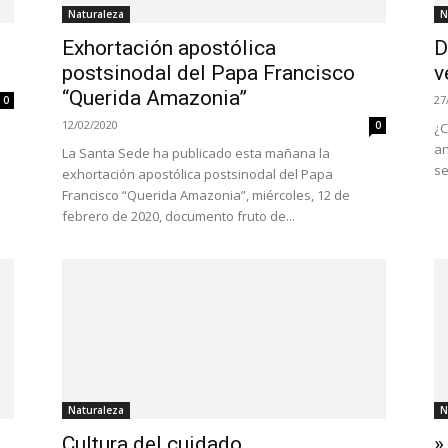
Naturaleza
N
Exhortación apostólica
D
postsinodal del Papa Francisco
v
“Querida Amazonia”
27
0
12/02/2020
0
¿C
an
La Santa Sede ha publicado esta mañana la
se
exhortación apostólica postsinodal del Papa
Francisco “Querida Amazonia”, miércoles, 12 de
febrero de 2020, documento fruto de...
Naturaleza
N
Cultura del cuidado
»