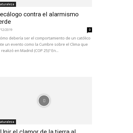
aturaleza
ecálogo contra el alarmismo
erde
/12/2019
0
ómo debería ser el comportamiento de un católico
te un evento como la Cumbre sobre el Clima que
 realizó en Madrid (COP 25)? En...
aturaleza
 Unir el clamor de la tierra al