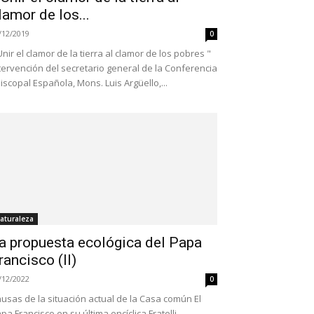
lamor de los...
/12/2019
0
Unir el clamor de la tierra al clamor de los pobres "
tervención del secretario general de la Conferencia
iscopal Española, Mons. Luis Argüello,...
aturaleza
a propuesta ecológica del Papa
rancisco (II)
/12/2022
0
usas de la situación actual de la Casa común El
pa Francisco en su última encíclica Fratelli