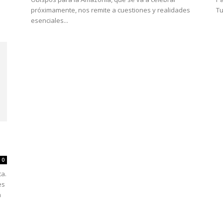
próximamente, nos remite a cuestiones y realidades
Tu
esenciales...
0
ta.
es
n