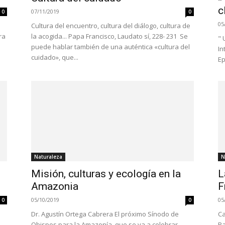
c
07/11/2019
0
0
05
Cultura del encuentro, cultura del diálogo, cultura de
ra
la acogida... Papa Francisco, Laudato sí, 228- 231 Se
" 
.
puede hablar también de una auténtica «cultura del
In
cuidado», que...
Ep
Naturaleza
N
Misión, culturas y ecología en la
L
Amazonia
F
05/10/2019
05
0
0
Dr. Agustín Ortega Cabrera El próximo Sínodo de
Ca
Obispos para la Amazonía, que se va a celebrar
Pa