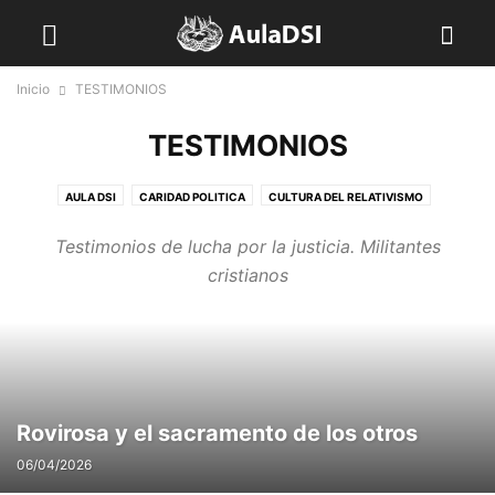
Inicio
TESTIMONIOS
TESTIMONIOS
AULA DSI
CARIDAD POLITICA
CULTURA DEL RELATIVISMO
DESTACADO- EN PORTADA
DIGNIDAD
ECONOMÍA
EMPOBRECIDOS
Testimonios de lucha por la justicia. Militantes
FAMILIA
GUERRA
IGLESIA
IMPERIALISMO
NATURALEZA
cristianos
ORACION POR LA JUSTICIA
RECURSOS DSI
SIN CATEGORÍA
TESTIMONIOS
TRABAJO
TWITTER
VIDEOS DSI
VISIÓN DE FE DE LA REALIDAD
Rovirosa y el sacramento de los otros
06/04/2026