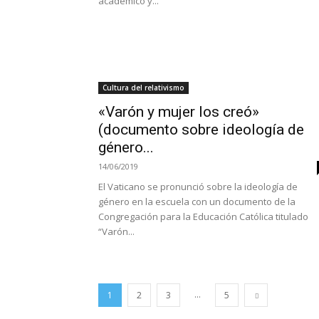
académico y...
Cultura del relativismo
«Varón y mujer los creó»
(documento sobre ideología de
género...
14/06/2019
El Vaticano se pronunció sobre la ideología de
género en la escuela con un documento de la
Congregación para la Educación Católica titulado
“Varón...
...
1
2
3
5