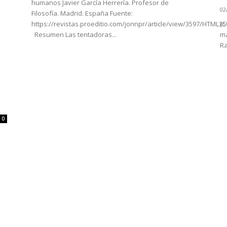
humanos Javier García Herrería. Profesor de
02
Filosofía. Madrid. España Fuente:
https://revistas.proeditio.com/jonnpr/article/view/3597/HTML35
(C
Resumen Las tentadoras...
ma
Ra
0