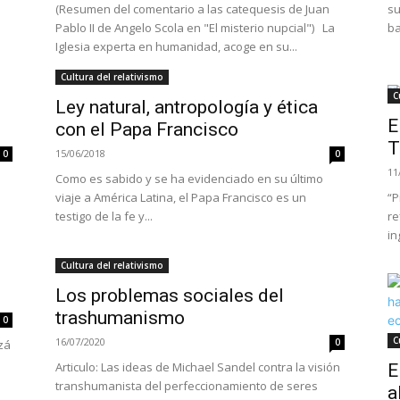
(Resumen del comentario a las catequesis de Juan
su
Pablo II de Angelo Scola en "El misterio nupcial") La
ba
Iglesia experta en humanidad, acoge en su...
Cultura del relativismo
C
Ley natural, antropología y ética
E
con el Papa Francisco
T
15/06/2018
0
0
11
Como es sabido y se ha evidenciado en su último
viaje a América Latina, el Papa Francisco es un
“P
testigo de la fe y...
re
in
Cultura del relativismo
d
Los problemas sociales del
trashumanismo
0
C
16/07/2020
0
zá
Articulo: Las ideas de Michael Sandel contra la visión
E
transhumanista del perfeccionamiento de seres
a