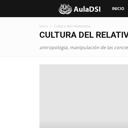
Aula
INICIO
de
Inicio
Cultura del relativismo
CULTURA DEL RELATI
Doctrina
antropologia, manipulación de las conci
Social
de
la
Iglesia