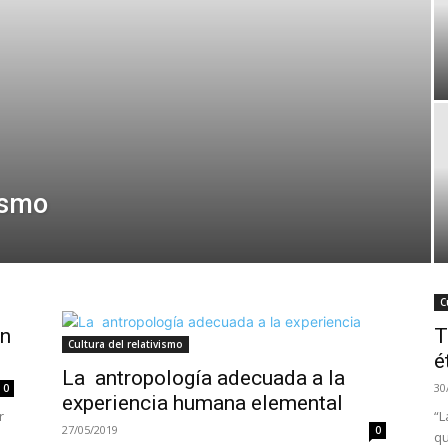
ismo
C
ón
T
Cultura del relativismo
é
La antropología adecuada a la
30
0
experiencia humana elemental
r
“L
27/05/2019
0
qu